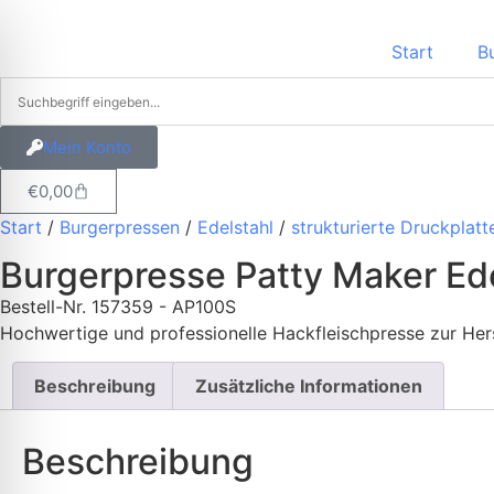
Start
B
Mein Konto
€
0,00
Start
/
Burgerpressen
/
Edelstahl
/
strukturierte Druckplatt
Burgerpresse Patty Maker Ed
Bestell-Nr.
157359 - AP100S
Hochwertige und professionelle Hackfleischpresse zur He
Beschreibung
Zusätzliche Informationen
Beschreibung