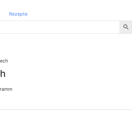
Rezepte
lech
ch
 Gramm