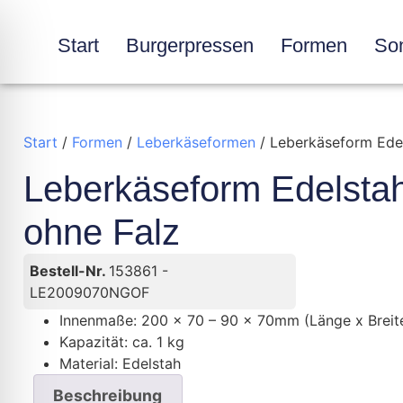
Start
Burgerpressen
Formen
Son
Start
/
Formen
/
Leberkäseformen
/ Leberkäseform Edel
Leberkäseform Edelstah
ohne Falz
Bestell-Nr.
153861 -
LE2009070NGOF
Innenmaße: 200 x 70 – 90 x 70mm (Länge x Breit
Kapazität: ca. 1 kg
Material: Edelstah
Beschreibung