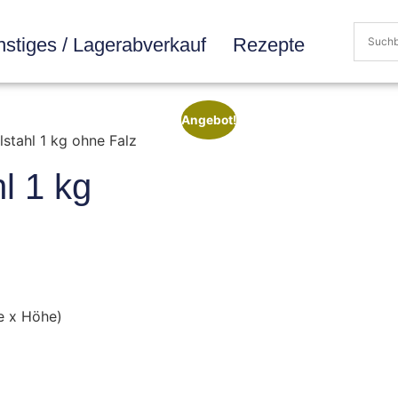
stiges / Lagerabverkauf
Rezepte
Angebot!
stahl 1 kg ohne Falz
l 1 kg
e x Höhe)