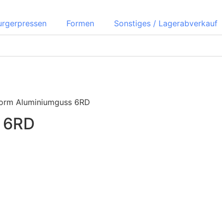
urgerpressen
Formen
Sonstiges / Lagerabverkauf
form Aluminiumguss 6RD
s 6RD