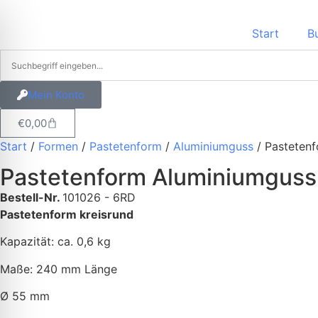
Start
B
Mein Konto
€
0,00
Start
/
Formen
/
Pastetenform
/
Aluminiumguss
/ Pasteten
Pastetenform Aluminiumgus
Bestell-Nr.
101026 - 6RD
Pastetenform kreisrund
Kapazität: ca. 0,6 kg
Maße: 240 mm Länge
Ø 55 mm