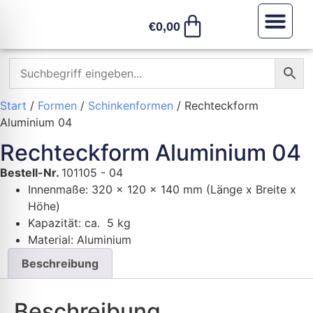
€
0,00
Sonstiges /
Start
/
Formen
/
Schinkenformen
/ Rechteckform
Aluminium 04
Rechteckform Aluminium 04
Bestell-Nr.
101105 - 04
Innenmaße: 320 x 120 x 140 mm (Länge x Breite x
Höhe)
K
apazität: ca. 5 kg
Material: Aluminium
Beschreibung
Beschreibung