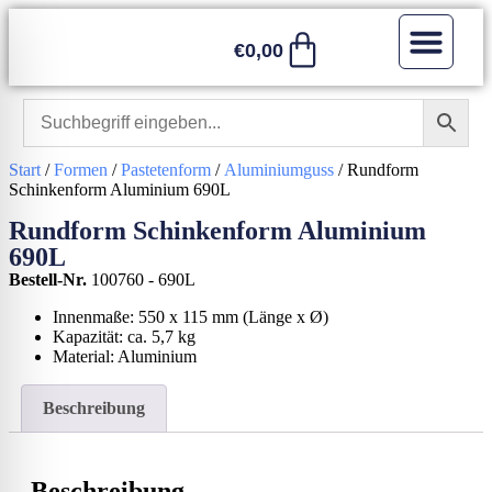
€
0,00
Sonstiges / 
Start
/
Formen
/
Pastetenform
/
Aluminiumguss
/ Rundform
Schinkenform Aluminium 690L
Rundform Schinkenform Aluminium
690L
Bestell-Nr.
100760 - 690L
Innenmaße: 550 x 115 mm (Länge x Ø)
K
apazität: ca. 5,7 kg
Material: Aluminium
Beschreibung
Beschreibung