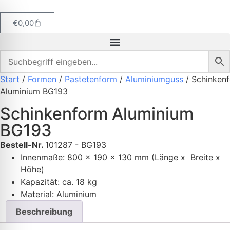
€
0,00
Start
/
Formen
/
Pastetenform
/
Aluminiumguss
/ Schinken
Aluminium BG193
Schinkenform Aluminium
BG193
Bestell-Nr.
101287 - BG193
Innenmaße: 800 x 190 x 130 mm (Länge x Breite x
Höhe)
K
apazität: ca. 18 kg
Material: Aluminium
Beschreibung