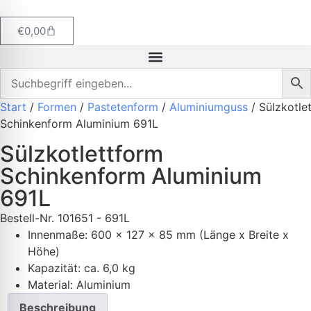
€
0,00
Start
/
Formen
/
Pastetenform
/
Aluminiumguss
/ Sülzkotle
Schinkenform Aluminium 691L
Sülzkotlettform
Schinkenform Aluminium
691L
Bestell-Nr.
101651 - 691L
Innenmaße: 600 x 127 x 85 mm (Länge x Breite x
Höhe)
K
apazität: ca. 6,0 kg
Material: Aluminium
Beschreibung