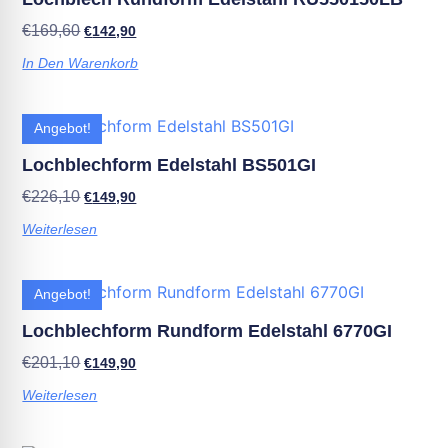
€
169,60
€
142,90
In Den Warenkorb
Angebot!
Lochblechform Edelstahl BS501GI
€
226,10
€
149,90
Weiterlesen
Angebot!
Lochblechform Rundform Edelstahl 6770GI
€
201,10
€
149,90
Weiterlesen