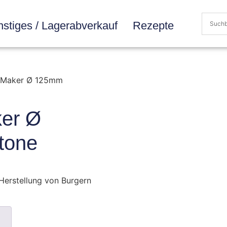
stiges / Lagerabverkauf
Rezepte
y Maker Ø 125mm
ker Ø
tone
Herstellung von Burgern
n