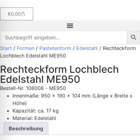
€
0,00
Start
/
Formen
/
Pastetenform
/
Edelstahl
/ Rechteckform
Lochblech Edelstahl ME950
Rechteckform Lochblech
Edelstahl ME950
Bestell-Nr.
108008 - ME950
Innenmaße: 950 x 190 x 104 mm (Länge x Breite x
Höhe)
K
apazität: ca. 17 kg
Material: Edelstahl
Beschreibung