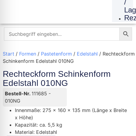
/
Lag
Rez
Start
/
Formen
/
Pastetenform
/
Edelstahl
/ Rechteckform
Schinkenform Edelstahl 010NG
Rechteckform Schinkenform
Edelstahl 010NG
Bestell-Nr.
111685 -
010NG
Innenmaße: 275 x 160 x 135 mm (Länge x Breite
x Höhe)
K
apazität: ca. 5,5 kg
Material: Edelstahl