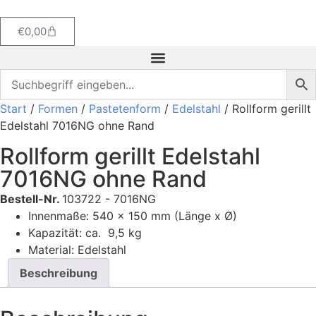
€
0,00
Start
/
Formen
/
Pastetenform
/
Edelstahl
/ Rollform gerillt
Edelstahl 7016NG ohne Rand
Rollform gerillt Edelstahl
7016NG ohne Rand
Bestell-Nr.
103722 - 7016NG
Innenmaße: 540 x 150 mm (Länge x Ø)
K
apazität: ca. 9,5 kg
Material: Edelstahl
Beschreibung